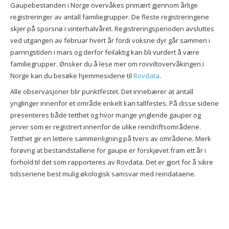
Gaupebestanden i Norge overvåkes primært gjennom årlige
registreringer av antall familiegrupper. De fleste registreringene
skjer på sporsnø i vinterhalvåret. Registreringsperioden avsluttes
ved utgangen av februar hvert år fordi voksne dyr går sammen i
parringstiden i mars og derfor feilaktig kan bli vurdert å være
familiegrupper. Ønsker du å lese mer om rovviltovervåkingen i
Norge kan du besøke hjemmesidene til
Rovdata
.
Alle observasjoner blir punktfestet. Det innebærer at antall
ynglinger innenfor et område enkelt kan tallfestes. På disse sidene
presenteres både tetthet og hvor mange ynglende gauper og
jerver som er registrert innenfor de ulike reindriftsområdene.
Tetthet gir en lettere sammenligning på tvers av områdene. Merk
forøvrig at bestandstallene for gaupe er forskjøvet fram ett år i
forhold til det som rapporteres av Rovdata. Det er gjort for å sikre
tidsseriene best mulig økologisk samsvar med reindataene.